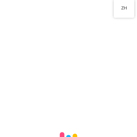
2324 8201
ZH
家長資訊站
家長知NET
「家長智NET」網頁提供由不同學者和專家分享有關家長教