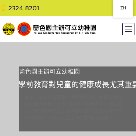
2324 8201
ZH
嗇色園主辦可立幼稚園
學
前
教
育
對
兒
童
的
健
康
成
長
尤
其
重
秉承一貫的辦學宗旨，嗇色園的學前教育機構強
調營造愉快輕鬆的學習環境，採用多元化及由幼
兒主導的教學方法，配合優良的師資及多樣化的
教學設施，引發幼兒主動學習的動機及能力。