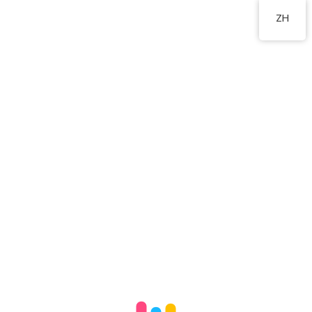
2324 8201
ZH
高班尖沙咀訪問遊客
2025 年 1 月 3 日