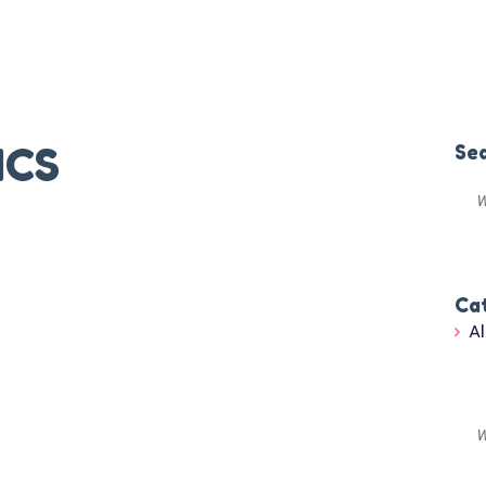
ICS
Se
Ca
A