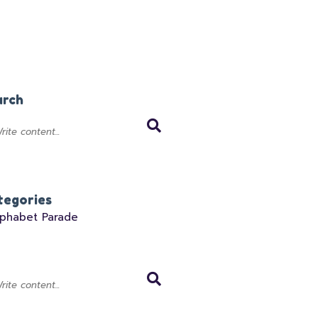
arch
tegories
lphabet Parade